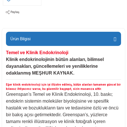
Paylaş
Ürün Bilgisi
Temel ve Klinik Endokrinoloji
Klinik endokrinolojinin bütün alanları, bilimsel
dayanakları, güncellemeleri ve yeniliklerine
odaklanmış MEŞHUR KAYNAK.
Eğer klinik endokrinoloji için iyi illüstre edilmiş, bütün alanları tamamen güncel bir
kılavuz ihtiyacınız varsa, bu güvenilir başyapıt, sizin masanıza aittir.
Greenspan's Temel ve Klinik Endokrinoloji, 10. baskı;
endokrin sistemin moleküler biyolojisine ve spesifik
hastalık ve bozuklukların tanı ve tedavisine özlü ve öncü
bir bakış açısı getirmektedir. Greenspan's, yüzlerce
tamamı renkli illüstrasyon ve klinik fotoğrafı içeren