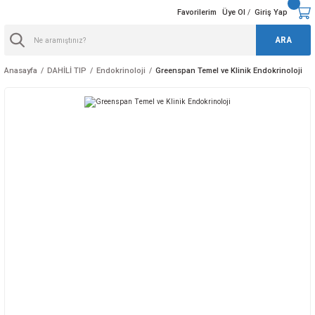
Favorilerim
Üye Ol
Giriş Yap
/
ARA
Anasayfa
DAHİLİ TIP
Endokrinoloji
Greenspan Temel ve Klinik Endokrinoloji