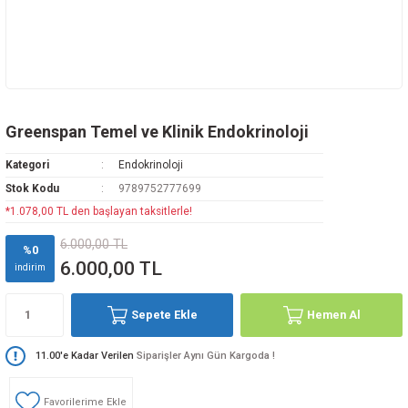
Greenspan Temel ve Klinik Endokrinoloji
Kategori
Endokrinoloji
Stok Kodu
9789752777699
*1.078,00 TL den başlayan taksitlerle!
6.000,00 TL
%0
6.000,00 TL
indirim
Sepete Ekle
Hemen Al
11.00'e Kadar Verilen
Siparişler Aynı Gün Kargoda !