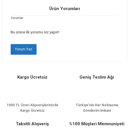
Görüş ve önerileriniz için teşekkür ederiz.
Ürün Yorumları
Yorumlar
Ürün resmi kalitesiz, bozuk veya görüntülenemiyor.
Ürün açıklamasında eksik bilgiler bulunuyor.
Bu ürüne ilk yorumu siz yapın!
Ürün bilgilerinde hatalar bulunuyor.
Ürün fiyatı diğer sitelerden daha pahalı.
Yorum Yaz
Bu ürüne benzer farklı alternatifler olmalı.
Kargo Ücretsiz
Geniş Teslim Ağı
Gönder
1000 TL Üzeri Alışverişlerinizde
Türkiye’nin Her Noktasına
Kargo Ücretsiz
Gönderim İmkanı
Taksitli Alışveriş
%100 Müşteri Memnuniyeti