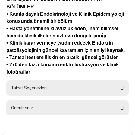
BÖLÜMLER
• Kanıta dayalı Endokrinoloji ve Klinik Epidemiyoloji
konusunda önemli bir bölüm
• Hasta yönetimine kılavuzluk eden, hem bilimsel
hem de klinik ilkelerin özlü ve dengeli içeriği
• Klinik karar vermeye yardım edecek Endokrin
patofizyolojinin güncel kavramları için en iyi kaynak.
• Tanısal testlere ilişkin en pratik, güncel görüşler
• 270'den fazla tamamı renkli illüstrasyon ve klinik
fotoğraflar
Taksit Seçenekleri
Önerileriniz
Bu ürünün fiyat bilgisi, resim, ürün açıklamalarında ve diğer konularda
yetersiz gördüğünüz noktaları öneri formunu kullanarak tarafımıza
iletebilirsiniz.