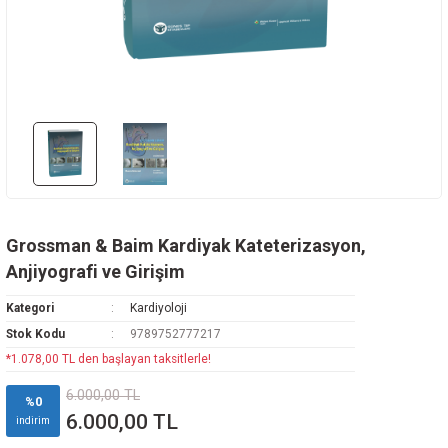
Rehabilitasyon
az Hastalıkları
avisi
ne
oji
i
vmatoloji
edavisi
y
arı
d Oncology
k
ryology And Cell Biology
ease - Microbiology And Immunology
Grossman & Baim Kardiyak Kateterizasyon,
Anjiyografi ve Girişim
Kategori
Kardiyoloji
Stok Kodu
9789752777217
*1.078,00 TL den başlayan taksitlerle!
ne
6.000,00 TL
%0
6.000,00 TL
indirim