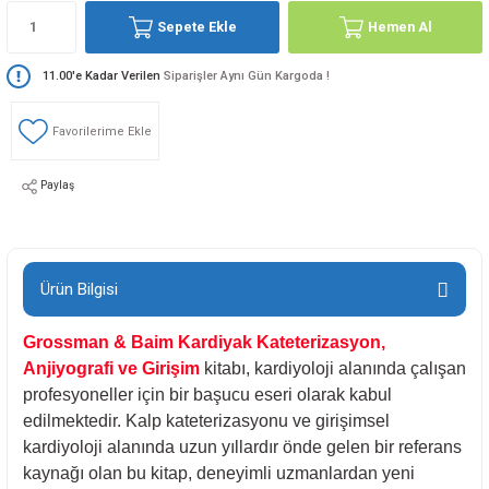
loji
Gynecology
Sepete Ekle
Hemen Al
11.00'e Kadar Verilen
Siparişler Aynı Gün Kargoda !
astalıkları
d Travmatology
Paylaş
ji
Ürün Bilgisi
Grossman & Baim Kardiyak Kateterizasyon,
Anjiyografi ve Girişim
kitabı, kardiyoloji alanında çalışan
ne And Rehabilitation
profesyoneller için bir başucu eseri olarak kabul
edilmektedir. Kalp kateterizasyonu ve girişimsel
kardiyoloji alanında uzun yıllardır önde gelen bir referans
ease
kaynağı olan bu kitap, deneyimli uzmanlardan yeni