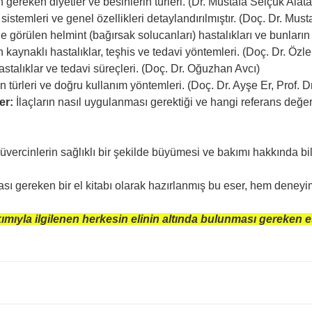
 gereken diyetler ve besinlerin türleri. (Dr. Mustafa Selçuk Alata
istemleri ve genel özellikleri detaylandırılmıştır. (Doç. Dr. Mu
 görülen helmint (bağırsak solucanları) hastalıkları ve bunların 
kaynaklı hastalıklar, teşhis ve tedavi yöntemleri. (Doç. Dr. Özl
stalıklar ve tedavi süreçleri. (Doç. Dr. Oğuzhan Avcı)
n türleri ve doğru kullanım yöntemleri. (Doç. Dr. Ayşe Er, Prof. D
er:
İlaçların nasıl uygulanması gerektiği ve hangi referans değ
a güvercinlerin sağlıklı bir şekilde büyümesi ve bakımı hakkında bi
 gereken bir el kitabı olarak hazırlanmış bu eser, hem deneyimli
akımıyla ilgilenen herkesin elinin altında bulunması gereken 
onularda yetersiz gördüğünüz noktaları öneri formunu kullanarak tarafımıza ileteb