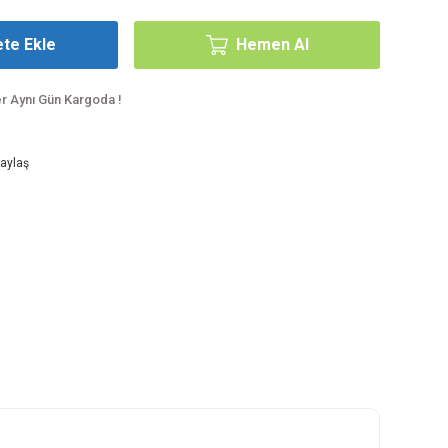
te Ekle
Hemen Al
er Aynı Gün Kargoda !
aylaş