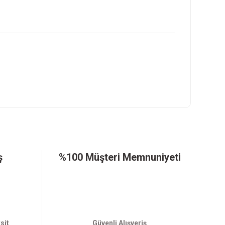
ş
%100 Müşteri Memnuniyeti
sit
Güvenli Alışveriş