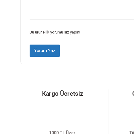
Ürün resmi kalitesiz, bozuk veya görüntülenemiyor.
Ürün açıklamasında eksik bilgiler bulunuyor.
Ürün bilgilerinde hatalar bulunuyor.
Ürün fiyatı diğer sitelerden daha pahalı.
Bu ürüne ilk yorumu siz yapın!
Bu ürüne benzer farklı alternatifler olmalı.
Yorum Yaz
Kargo Ücretsiz
1000 TL Üzeri
Tü