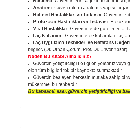
Besleme:
Güvercinlerin sağlıklı beslenmesi için
Anatomi:
Güvercinlerin anatomik yapısı, organ s
Helmint Hastalıkları ve Tedavisi:
Güvercinlerde
Protozoon Hastalıkları ve Tedavisi:
Protozoon 
Viral Hastalıklar:
Güvercinlerde görülen viral ha
İlaç Kullanımı:
Güvercinlerde kullanılan ilaçları
İlaç Uygulama Teknikleri ve Referans Değerl
bilgiler. (Dr. Orhan Çorum, Prof. Dr. Enver Yazar)
Neden Bu Kitabı Almalısınız?
Güvercin yetiştiriciliği ile ilgileniyorsanız vey
olan tüm bilgileri tek bir kaynakta sunmaktadır.
Güvercin besleyen herkesin mutlaka sahip olması
mükemmel bir rehberdir.
Bu kapsamlı eser, güvercin yetiştiriciliği ve b
Bu ürünün fiyat bilgisi, resim, ürün açıklamalarında ve diğer k
Görüş ve önerileriniz için teşekkür ederiz.