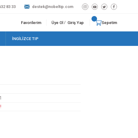
632 83 33
destek@nobeltip.com
Favorilerim
Üye Ol
Giriş Yap
Sepetim
/
İNGİLİZCE TIP
1
!