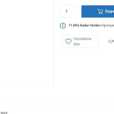
Sepe
11.00'e Kadar Verilen
Siparişl
P
riniz