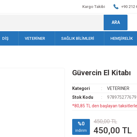
Kargo Takibi
+90 212 
ARA
DİŞ
VETERİNER
SAĞLIK BİLİMLERİ
HEMŞİRELİK
Güvercin El Kitabı
Kategori
VETERİNER
Stok Kodu
978975277679
*80,85 TL den başlayan taksitlerle
450,00 TL
%0
450,00 TL
indirim