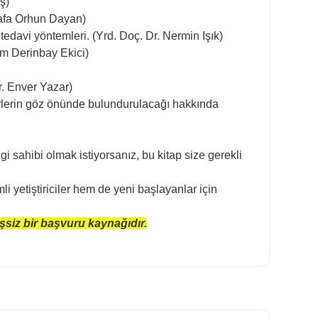
ş)
stafa Orhun Dayan)
tedavi yöntemleri. (Yrd. Doç. Dr. Nermin Işık)
em Derinbay Ekici)
r. Enver Yazar)
erlerin göz önünde bulundurulacağı hakkında
lgi sahibi olmak istiyorsanız, bu kitap size gerekli
 yetiştiriciler hem de yeni başlayanlar için
eşsiz bir başvuru kaynağıdır.
ilirsiniz.