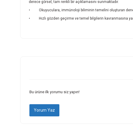
derece görsel, tam renkli bir açıklamasını sunmaktadır.
• Okuyuculara, immünoloji biliminin temelini oluşturan deneys
• Hızlı gözden geçirme ve temel bilgilerin kavranmasına yar
Bu ürünün fiyat bilgisi, resim, ürün açıklamalarında ve diğer k
Görüş ve önerileriniz için teşekkür ederiz.
Ürün resmi kalitesiz, bozuk veya görüntülenemiyor.
Ürün açıklamasında eksik bilgiler bulunuyor.
Ürün bilgilerinde hatalar bulunuyor.
Ürün fiyatı diğer sitelerden daha pahalı.
Bu ürüne ilk yorumu siz yapın!
Bu ürüne benzer farklı alternatifler olmalı.
Yorum Yaz