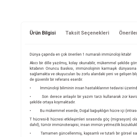
Ürün Bilgisi
Taksit Seçenekleri
Önerile
Dünya çapında en çok önerilen 1 numaralı immünoloji kitabı!
Akıcı bir dille yazılmış, kolay okunabilir, mükemmel şekilde g
kitabının Onuncu Baskısı, immünolojinin karmaşık dünyasına be
sağlamakta ve okuyucuları bu zorlu alandaki yeni ve gelişen bilgi
de güvenilir bir referans eserdir.
• İmmünoloji biliminin insan hastalıklarının tedavisi üzerindek
• Son derece anlaşılır bir yazım tarzı kullanarak zor kavramla
şekilde ortaya koymaktadır.
• Bu mükemmel eserde, Doğal bağışıklığın hücre içi (intrasell
T hücresi-B hücresi etkileşimleri sırasında göç (migrasyon) ol
dahil), tümör immünoterapisi, insan immün yetmezlik bozuklukla
• Tamamen güncellenmiş, kapsamlı ve tutarlı bir görsel sanat 