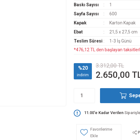
Baskı Sayısı
1
Sayfa Sayısı
600
Kapak
Karton Kapak
Ebat
21,5 x 27,5 cm
Teslim Süresi
1-3 İş Günü
*476,12 TL den başlayan taksitlerl
3.312,00 TL
%20
2.650,00 T
indirim
Sepe
11.00'e Kadar Verilen
Siparişl
P