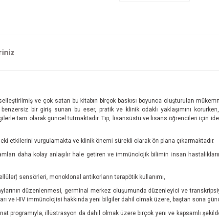
riniz
örselleştirilmiş ve çok satan bu kitabın birçok baskısı boyunca oluşturulan müke
nzersiz bir giriş sunan bu eser, pratik ve klinik odaklı yaklaşımını korurken, t
lerle tam olarak güncel tutmaktadır. Tıp, lisansüstü ve lisans öğrencileri için idea
i etkilerini vurgulamakta ve klinik önemi sürekli olarak ön plana çıkarmaktadır.
rı daha kolay anlaşılır hale getiren ve immünolojik bilimin insan hastalıklarının
üler) sensörleri, monoklonal antikorların terapötik kullanımı,
aylarının düzenlenmesi, germinal merkez oluşumunda düzenleyici ve transkripsiyon
rı ve HIV immünolojisi hakkında yeni bilgiler dahil olmak üzere, baştan sona gü
programıyla, illüstrasyon da dahil olmak üzere birçok yeni ve kapsamlı şekild