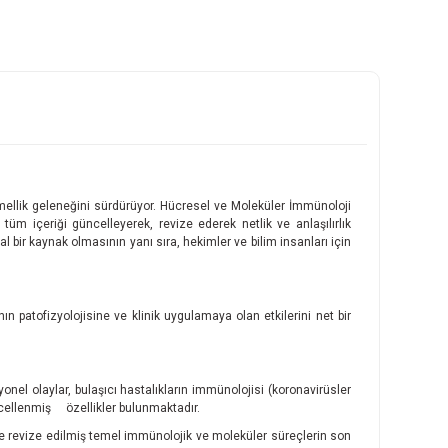
mmellik geleneğini sürdürüyor. Hücresel ve Moleküler İmmünoloji
üm içeriği güncelleyerek, revize ederek netlik ve anlaşılırlık
l bir kaynak olmasının yanı sıra, hekimler ve bilim insanları için
 patofizyolojisine ve klinik uygulamaya olan etkilerini net bir
el olaylar, bulaşıcı hastalıkların immünolojisi (koronavirüsler
ncellenmiş özellikler bulunmaktadır.
e revize edilmiş temel immünolojik ve moleküler süreçlerin son