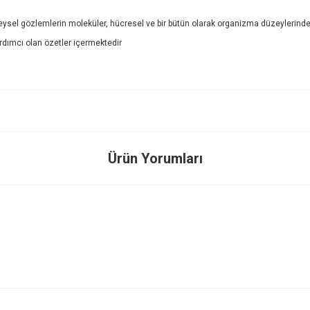
el gözlemlerin moleküler, hücresel ve bir bütün olarak organizma düzeylerindek
dımcı olan özetler içermektedir
onularda yetersiz gördüğünüz noktaları öneri formunu kullanarak tarafımıza ileteb
Ürün Yorumları