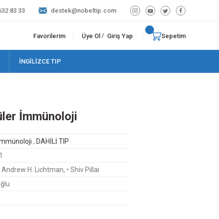
632 83 33
destek@nobeltip.com
Favorilerim
Üye Ol
Giriş Yap
Sepetim
/
İNGİLİZCE TIP
ler İmmünoloji
İmmünoloji
,
DAHİLİ TIP
1
 Andrew H. Lichtman, • Shiv Pillai
oğlu