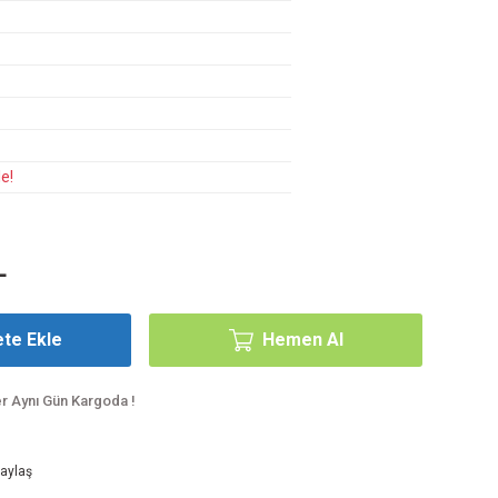
e!
L
te Ekle
Hemen Al
er Aynı Gün Kargoda !
aylaş