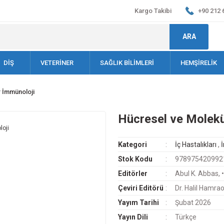
Kargo Takibi
+90 212 
ARA
DİŞ
VETERİNER
SAĞLIK BİLİMLERİ
HEMŞİRELİK
 İmmünoloji
Hücresel ve Molekü
Kategori
İç Hastalıkları
,
Stok Kodu
978975420992
Editörler
Abul K. Abbas, •
Çeviri Editörü
Dr. Halil Hamra
Yayım Tarihi
Şubat 2026
Yayın Dili
Türkçe