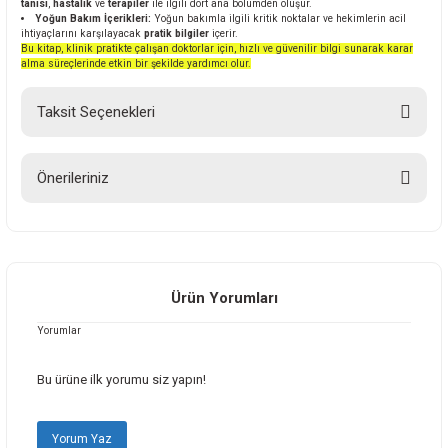
tanısı
,
hastalık
ve
terapiler
ile ilgili dört ana bölümden oluşur.
Yoğun Bakım İçerikleri:
Yoğun bakımla ilgili kritik noktalar ve hekimlerin acil
ihtiyaçlarını karşılayacak
pratik bilgiler
içerir.
Bu kitap, klinik pratikte çalışan doktorlar için, hızlı ve güvenilir bilgi sunarak karar
alma süreçlerinde etkin bir şekilde yardımcı olur.
Taksit Seçenekleri
Önerileriniz
Bu ürünün fiyat bilgisi, resim, ürün açıklamalarında ve diğer konularda
yetersiz gördüğünüz noktaları öneri formunu kullanarak tarafımıza
iletebilirsiniz.
Görüş ve önerileriniz için teşekkür ederiz.
Ürün Yorumları
Yorumlar
Ürün resmi kalitesiz, bozuk veya görüntülenemiyor.
Ürün açıklamasında eksik bilgiler bulunuyor.
Bu ürüne ilk yorumu siz yapın!
Ürün bilgilerinde hatalar bulunuyor.
Ürün fiyatı diğer sitelerden daha pahalı.
Yorum Yaz
Bu ürüne benzer farklı alternatifler olmalı.