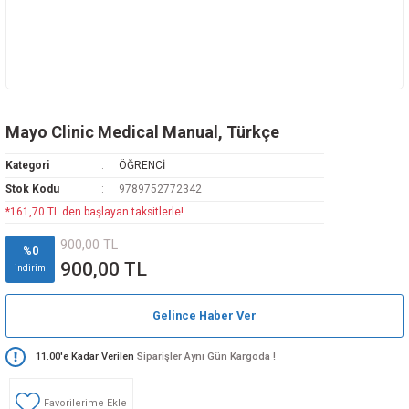
Mayo Clinic Medical Manual, Türkçe
Kategori
ÖĞRENCİ
Stok Kodu
9789752772342
*161,70 TL den başlayan taksitlerle!
900,00 TL
%0
900,00 TL
indirim
Gelince Haber Ver
11.00'e Kadar Verilen
Siparişler Aynı Gün Kargoda !