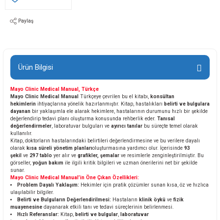
Paylaş
Ürün Bilgisi
Mayo Clinic Medical Manual, Türkçe
Mayo Clinic Medical Manual
Türkçeye çevrilen bu el kitabı,
konsültan
hekimlerin
ihtiyaçlarına yönelik hazırlanmıştır. Kitap, hastalıkları
belirti ve bulgulara
dayanan
bir yaklaşımla ele alarak hekimlere, hastalarının durumunu hızlı bir şekilde
değerlendirip tedavi planı oluşturma konusunda rehberlik eder.
Tanısal
değerlendirmeler
, laboratuvar bulguları ve
ayırıcı tanılar
bu süreçte temel olarak
kullanılır.
Kitap, doktorların hastalarındaki belirtileri değerlendirmesine ve bu verilere dayalı
olarak
kısa süreli yönetim planları
oluşturmasına yardımcı olur. İçerisinde
93
şekil
ve
297 tablo
yer alır ve
grafikler, şemalar
ve resimlerle zenginleştirilmiştir. Bu
görseller,
yoğun bakım
ile ilgili kritik bilgileri ve uzman önerilerini net bir şekilde
sunar.
Mayo Clinic Medical Manual’in Öne Çıkan Özellikleri:
Problem Dayalı Yaklaşım:
Hekimler için pratik çözümler sunan kısa, öz ve hızlıca
ulaşılabilir bilgiler.
Belirti ve Bulguların Değerlendirilmesi:
Hastaların
klinik öykü
ve
fizik
muayenesine
dayanarak etkili tanı ve tedavi süreçlerinin belirlenmesi.
Hızlı Referanslar:
Kitap,
belirti ve bulgular
,
laboratuvar