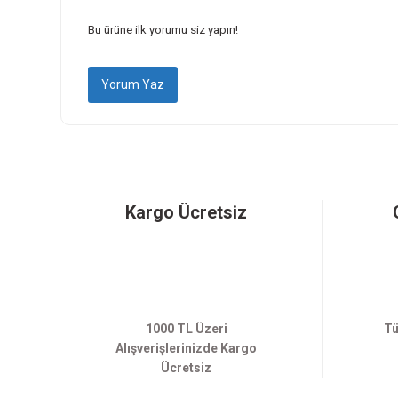
Ürün fiyatı diğer sitelerden daha pahalı.
Bu ürüne ilk yorumu siz yapın!
Bu ürüne benzer farklı alternatifler olmalı.
Yorum Yaz
Kargo Ücretsiz
1000 TL Üzeri
Tü
Alışverişlerinizde Kargo
Ücretsiz