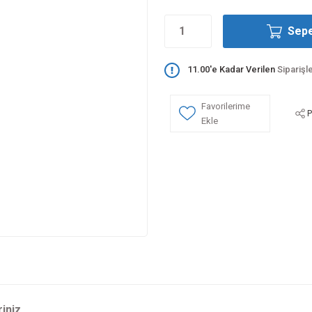
Sepe
11.00'e Kadar Verilen
Siparişl
P
riniz