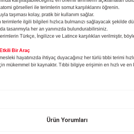
nda karşılaşabileceğiniz en önemli terimlerin açıklamaları bulu
tomi görselleri ile terimlerin somut karşılıklarını öğrenin.
yla taşıması kolay, pratik bir kullanım sağlar.
 terimlerle ilgili bilgileri hızlıca bulmanızı sağlayacak şekilde d
 tasarımıyla her an yanınızda bulundurabilirsiniz.
erimlerin Türkçe, İngilizce ve Latince karşılıkları verilmiştir, b
tkili Bir Araç
mesleki hayatınızda ihtiyaç duyacağınız her türlü tıbbi terimi hı
için mükemmel bir kaynaktır. Tıbbi bilgiye erişimin en hızlı ve e
onularda yetersiz gördüğünüz noktaları öneri formunu kullanarak tarafımıza ileteb
Ürün Yorumları