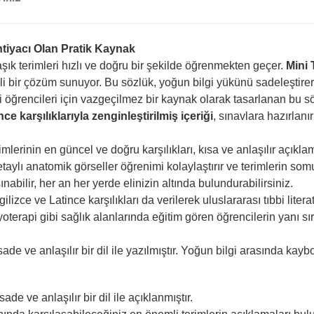
htiyacı Olan Pratik Kaynak
şık terimleri hızlı ve doğru bir şekilde öğrenmekten geçer.
Mini 
ili bir çözüm sunuyor. Bu sözlük, yoğun bilgi yükünü sadeleştirere
leri öğrencileri için vazgeçilmez bir kaynak olarak tasarlanan bu
ce karşılıklarıyla zenginleştirilmiş içeriği
, sınavlara hazırlan
mlerinin en güncel ve doğru karşılıkları, kısa ve anlaşılır açıklam
taylı anatomik görseller öğrenimi kolaylaştırır ve terimlerin somu
abilir, her an her yerde elinizin altında bulundurabilirsiniz.
gilizce ve Latince karşılıkları da verilerek uluslararası tıbbi li
yoterapi gibi sağlık alanlarında eğitim gören öğrencilerin yanı sır
ade ve anlaşılır bir dil ile yazılmıştır. Yoğun bilgi arasında ka
ade ve anlaşılır bir dil ile açıklanmıştır.