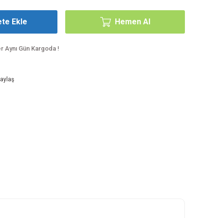
te Ekle
Hemen Al
er Aynı Gün Kargoda !
aylaş