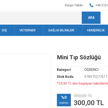
Kargo Takibi
+90 212 
ARA
DİŞ
VETERİNER
SAĞLIK BİLİMLERİ
HEMŞİRELİK
Mini Tıp Sözlüğü
Kategori
ÖĞRENCİ
Stok Kodu
978975277611
*53,90 TL den başlayan taksitlerle
300,00 TL
%0
300,00 TL
indirim