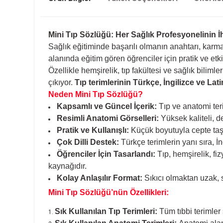
Mini Tıp Sözlüğü: Her Sağlık Profesyonelinin İ
Sağlık eğitiminde başarılı olmanın anahtarı, karma
alanında eğitim gören öğrenciler için pratik ve etk
Özellikle hemşirelik, tıp fakültesi ve sağlık bilim
çıkıyor.
Tıp terimlerinin Türkçe, İngilizce ve Latin
Neden Mini Tıp Sözlüğü?
Kapsamlı ve Güncel İçerik:
Tıp ve anatomi teri
Resimli Anatomi Görselleri:
Yüksek kaliteli, de
Pratik ve Kullanışlı:
Küçük boyutuyla cepte taşın
Çok Dilli Destek:
Türkçe terimlerin yanı sıra, İn
Öğrenciler İçin Tasarlandı:
Tıp, hemşirelik, fiz
kaynağıdır.
Kolay Anlaşılır Format:
Sıkıcı olmaktan uzak, s
Mini Tıp Sözlüğü’nün Özellikleri:
Sık Kullanılan Tıp Terimleri:
Tüm tıbbi terimler s