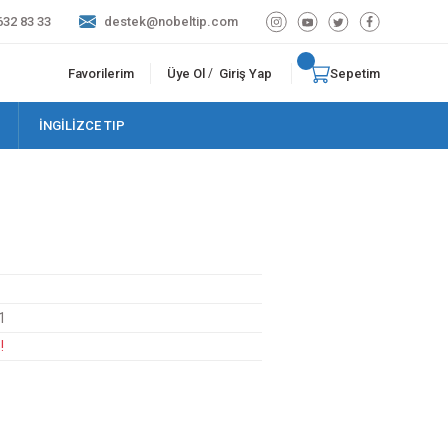
632 83 33
destek@nobeltip.com
Favorilerim
Üye Ol
Giriş Yap
Sepetim
/
İNGİLİZCE TIP
1
!