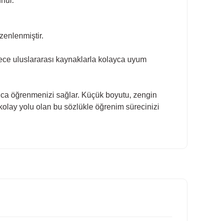
nur.
üzenlenmiştir.
öylece uluslararası kaynaklarla kolayca uyum
zlıca öğrenmenizi sağlar. Küçük boyutu, zengin
n kolay yolu olan bu sözlükle öğrenim sürecinizi
ilirsiniz.