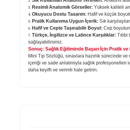
Sık Kullanılan Anatomi Terimleri:
Anatomi alanı
Resimli Anatomik Görseller:
Yüksek kaliteli ana
Okuyucu Dostu Tasarım:
Hafif ve küçük boyutu
Pratik Kullanıma Uygun İçerik:
Sık karşılaşılan
Hafif ve Cepte Taşınabilir Boyut:
Cep boyutunda
Türkçe, İngilizce ve Latince Karşılıklar:
Tıbbi t
sağlayabilirsiniz.
Sonuç: Sağlık Eğitiminde Başarı İçin Pratik ve E
Mini Tıp Sözlüğü, sınavlara hazırlık sürecinde ve 
içeriği ve sade anlatımıyla sağlık profesyonelleri 
daha keyifli ve verimli hale getirin.
Bu ürünün fiyat bilgisi, resim, ürün açıklamalarında ve diğer k
Görüş ve önerileriniz için teşekkür ederiz.
Ürün resmi kalitesiz, bozuk veya görüntülenemiyor.
Ürün açıklamasında eksik bilgiler bulunuyor.
Ürün bilgilerinde hatalar bulunuyor.