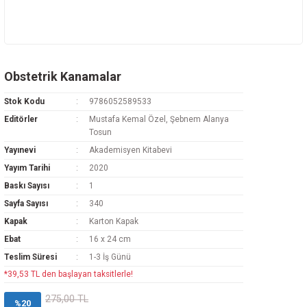
Obstetrik Kanamalar
Stok Kodu
9786052589533
Editörler
Mustafa Kemal Özel, Şebnem Alanya
Tosun
Yayınevi
Akademisyen Kitabevi
Yayım Tarihi
2020
Baskı Sayısı
1
Sayfa Sayısı
340
Kapak
Karton Kapak
Ebat
16 x 24 cm
Teslim Süresi
1-3 İş Günü
*39,53 TL den başlayan taksitlerle!
275,00 TL
%20