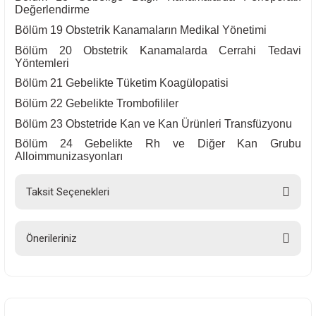
Değerlendirme
Bölüm 19 Obstetrik Kanamaların Medikal Yönetimi
Bölüm 20 Obstetrik Kanamalarda Cerrahi Tedavi
Yöntemleri
Bölüm 21 Gebelikte Tüketim Koagülopatisi
Bölüm 22 Gebelikte Trombofililer
Bölüm 23 Obstetride Kan ve Kan Ürünleri Transfüzyonu
Bölüm 24 Gebelikte Rh ve Diğer Kan Grubu
Alloimmunizasyonları
Taksit Seçenekleri
Önerileriniz
Bu ürünün fiyat bilgisi, resim, ürün açıklamalarında ve diğer konularda
yetersiz gördüğünüz noktaları öneri formunu kullanarak tarafımıza
iletebilirsiniz.
Görüş ve önerileriniz için teşekkür ederiz.