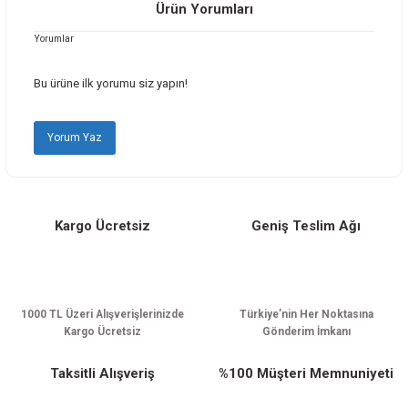
Ürün Yorumları
Yorumlar
Ürün resmi kalitesiz, bozuk veya görüntülenemiyor.
Ürün açıklamasında eksik bilgiler bulunuyor.
Bu ürüne ilk yorumu siz yapın!
Ürün bilgilerinde hatalar bulunuyor.
Ürün fiyatı diğer sitelerden daha pahalı.
Yorum Yaz
Bu ürüne benzer farklı alternatifler olmalı.
Kargo Ücretsiz
Geniş Teslim Ağı
Gönder
1000 TL Üzeri Alışverişlerinizde
Türkiye’nin Her Noktasına
Kargo Ücretsiz
Gönderim İmkanı
Taksitli Alışveriş
%100 Müşteri Memnuniyeti