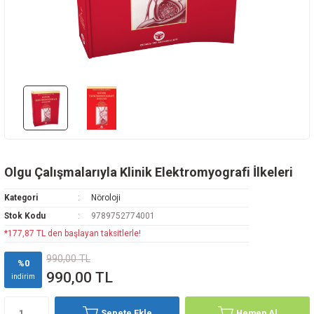
Rehabilitasyon
az Hastalıkları
avisi
ne
oji
i
vmatoloji
edavisi
y
arı
d Oncology
k
ryology And Cell Biology
ease - Microbiology And Immunology
Olgu Çalışmalarıyla Klinik Elektromyografi İlkeleri
Kategori
Nöroloji
Stok Kodu
9789752774001
*177,87 TL den başlayan taksitlerle!
ne
990,00 TL
%0
990,00 TL
indirim
Sepete Ekle
Hemen Al