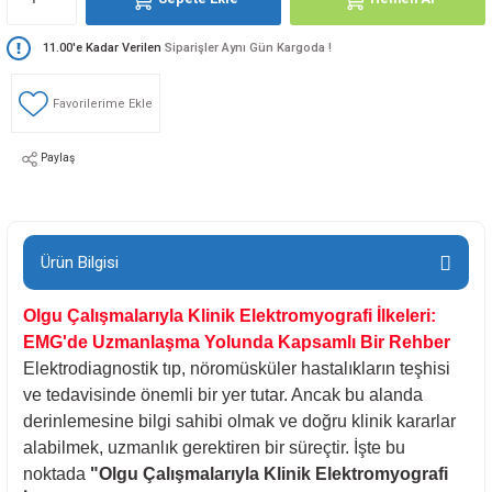
loji
Gynecology
11.00'e Kadar Verilen
Siparişler Aynı Gün Kargoda !
astalıkları
d Travmatology
Paylaş
ji
Ürün Bilgisi
Olgu Çalışmalarıyla Klinik Elektromyografi İlkeleri:
EMG'de Uzmanlaşma Yolunda Kapsamlı Bir Rehber
Elektrodiagnostik tıp, nöromüsküler hastalıkların teşhisi
ve tedavisinde önemli bir yer tutar. Ancak bu alanda
ne And Rehabilitation
derinlemesine bilgi sahibi olmak ve doğru klinik kararlar
alabilmek, uzmanlık gerektiren bir süreçtir. İşte bu
ease
noktada
"Olgu Çalışmalarıyla Klinik Elektromyografi