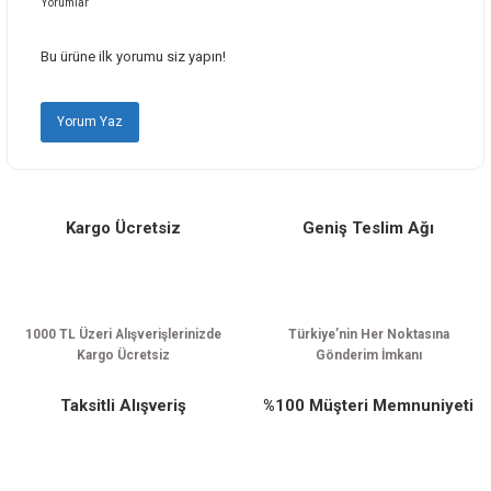
Yorumlar
Ürün resmi kalitesiz, bozuk veya görüntülenemiyor.
Ürün açıklamasında eksik bilgiler bulunuyor.
Bu ürüne ilk yorumu siz yapın!
Ürün bilgilerinde hatalar bulunuyor.
Ürün fiyatı diğer sitelerden daha pahalı.
Yorum Yaz
Bu ürüne benzer farklı alternatifler olmalı.
Kargo Ücretsiz
Geniş Teslim Ağı
Gönder
1000 TL Üzeri Alışverişlerinizde
Türkiye’nin Her Noktasına
Kargo Ücretsiz
Gönderim İmkanı
Taksitli Alışveriş
%100 Müşteri Memnuniyeti