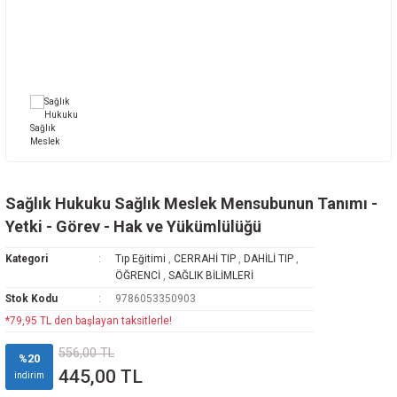
Rehabilitasyon
az Hastalıkları
avisi
ne
oji
i
vmatoloji
edavisi
y
arı
d Oncology
k
ryology And Cell Biology
ease - Microbiology And Immunology
Sağlık Hukuku Sağlık Meslek Mensubunun Tanımı -
Yetki - Görev - Hak ve Yükümlülüğü
Kategori
Tıp Eğitimi
,
CERRAHİ TIP
,
DAHİLİ TIP
,
ÖĞRENCİ
,
SAĞLIK BİLİMLERİ
Stok Kodu
9786053350903
*79,95 TL den başlayan taksitlerle!
ne
556,00 TL
%20
445,00 TL
indirim