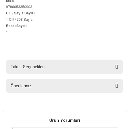
ISBN
9786053350903
Cilt / Sayfa Sayısı
1 Cilt / 208 Sayfa
Baskı Sayısı
1
Taksit Seçenekleri
Önerileriniz
Bu ürünün fiyat bilgisi, resim, ürün açıklamalarında ve diğer konularda
yetersiz gördüğünüz noktaları öneri formunu kullanarak tarafımıza
iletebilirsiniz.
Görüş ve önerileriniz için teşekkür ederiz.
Ürün Yorumları