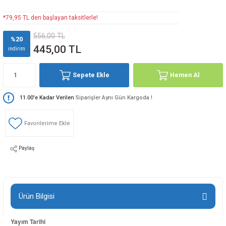
loji
Gynecology
*79,95 TL den başlayan taksitlerle!
556,00 TL
%20
445,00 TL
indirim
astalıkları
d Travmatology
Sepete Ekle
Hemen Al
11.00'e Kadar Verilen
Siparişler Aynı Gün Kargoda !
ji
Paylaş
ne And Rehabilitation
Ürün Bilgisi
ease
Yayım Tarihi