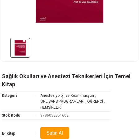
Rehabilitasyon
az Hastalıkları
avisi
ne
oji
i
vmatoloji
edavisi
y
arı
d Oncology
k
ryology And Cell Biology
ease - Microbiology And Immunology
Sağlık Okulları ve Anestezi Teknikerleri İçin Temel
Kitap
Kategori
Anesteziyoloji ve Reanimasyon
,
ÖNLİSANS PROGRAMLARI
,
ÖĞRENCİ
,
HEMŞİRELİK
ne
Stok Kodu
9786053351603
Satın Al
E- Kitap