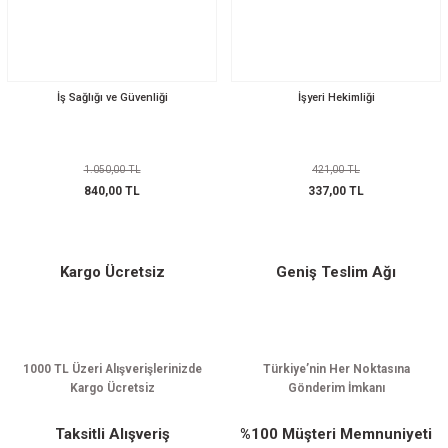
İş Sağlığı ve Güvenliği
İşyeri Hekimliği
1.050,00 TL
421,00 TL
840,00 TL
337,00 TL
Kargo Ücretsiz
Geniş Teslim Ağı
1000 TL Üzeri Alışverişlerinizde
Türkiye’nin Her Noktasına
Kargo Ücretsiz
Gönderim İmkanı
Taksitli Alışveriş
%100 Müşteri Memnuniyeti