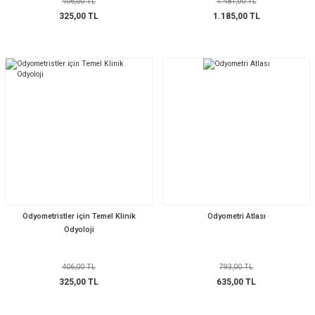
406,00 TL
1.481,00 TL
325,00 TL
1.185,00 TL
Odyometristler için Temel Klinik
Odyometri Atlası
Odyoloji
406,00 TL
793,00 TL
325,00 TL
635,00 TL