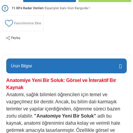
loji
Gynecology
11.00'e Kadar Verilen
Siparişler Aynı Gün Kargoda !
astalıkları
d Travmatology
Paylaş
ji
Ürün Bilgisi
Anatomiye Yeni Bir Soluk: Görsel ve İnteraktif Bir
Kaynak
Anatomi, sağlık bilimleri öğrencileri için temel ve
vazgeçilmez bir derstir. Ancak, bu bilim dalı karmaşık
ne And Rehabilitation
terimler ve yapılar içerdiğinden, öğrenme süreci bazen
zorlu olabilir.
"Anatomiye Yeni Bir Soluk"
adlı bu
ease
kaynak, anatomi öğrenimini daha kolay ve verimli hale
getirmek amacıyla tasarlanmıştır. Özellikle görsel ve