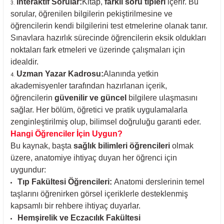
İnteraktif Sorular:
Kitap,
farklı soru tipleri
içerir. Bu
sorular, öğrenilen bilgilerin pekiştirilmesine ve
öğrencilerin kendi bilgilerini test etmelerine olanak tanır.
Sınavlara hazırlık sürecinde öğrencilerin eksik oldukları
noktaları fark etmeleri ve üzerinde çalışmaları için
idealdir.
Uzman Yazar Kadrosu:
Alanında yetkin
akademisyenler tarafından hazırlanan içerik,
öğrencilerin
güvenilir ve güncel
bilgilere ulaşmasını
sağlar. Her bölüm, öğretici ve pratik uygulamalarla
zenginleştirilmiş olup, bilimsel doğruluğu garanti eder.
Hangi Öğrenciler İçin Uygun?
Bu kaynak, başta
sağlık bilimleri öğrencileri
olmak
üzere, anatomiye ihtiyaç duyan her öğrenci için
uygundur:
Tıp Fakültesi Öğrencileri:
Anatomi derslerinin temel
taşlarını öğrenirken görsel içeriklerle desteklenmiş
kapsamlı bir rehbere ihtiyaç duyarlar.
Hemşirelik ve Eczacılık Fakültesi