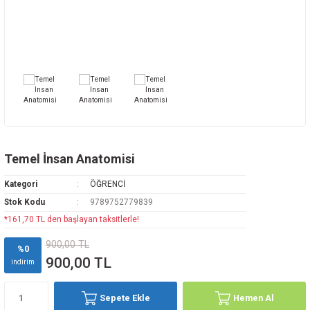
Rehabilitasyon
az Hastalıkları
avisi
ne
oji
i
vmatoloji
edavisi
y
arı
d Oncology
k
ryology And Cell Biology
ease - Microbiology And Immunology
Temel İnsan Anatomisi
Kategori
ÖĞRENCİ
Stok Kodu
9789752779839
*161,70 TL den başlayan taksitlerle!
900,00 TL
%0
ne
900,00 TL
indirim
Sepete Ekle
Hemen Al