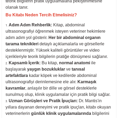
teorik bilgilerin pratik uygulamalarla pekiştirilmesine
olanak tanır.
Bu Kitabı Neden Tercih Etmelisiniz?
Adım Adım Rehberlik:
Kitap, abdominal
ultrasonografiyi öğrenmek isteyen veteriner hekimlere
adım adım yol gösterir.
Her bir abdominal organın
tarama teknikleri
detaylı açıklamalarla ve görsellerle
desteklenmiştir. Yüksek kaliteli görüntüler ve video
içerikleriyle teorik bilgilerin pratiğe dönüşmesi sağlanır.
Kapsamlı İçerik:
Bu kitap,
normal anatomi
ile
başlayarak
yaygın bozukluklar
ve
tanısal
artefaktlara
kadar köpek ve kedilerde abdominal
ultrasonografiyi derinlemesine ele alır.
Karmaşık
kavramlar
, anlaşılır bir dille ve görsel desteklerle
sunulmuş olup, klinik uygulamalar için pratik bilgi sağlar.
Uzman Görüşleri ve Pratik İpuçları:
Dr. Mantis'in
yıllara dayanan deneyimi ve pratik ipuçları, kitabı okuyan
veterinerlerin
günlük klinik uygulamalarında
bilgilerini