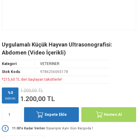
Uygulamalı Küçük Hayvan Ultrasonografisi:
Abdomen (Video İçerikli)
Kategori
VETERİNER
Stok Kodu
9786256065178
*215,60 TL den başlayan taksitlerle!
1.200,00 TL
%0
1.200,00 TL
indirim
Sepete Ekle
Hemen Al
11.00'e Kadar Verilen
Siparişler Aynı Gün Kargoda !