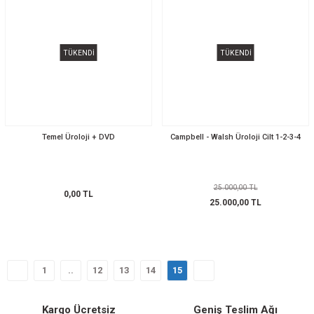
TÜKENDİ
TÜKENDİ
Temel Üroloji + DVD
Campbell - Walsh Üroloji Cilt 1-2-3-4
25.000,00 TL
0,00 TL
25.000,00 TL
1
..
12
13
14
15
Kargo Ücretsiz
Geniş Teslim Ağı