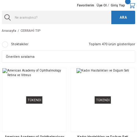
Favorilerim
Üye Ol
Giriş Yap
/
ARA
Anasayfa
CERRAHİ TIP
Stoktakiler
Toplam 470 ürün gösteriliyor
TÜKENDİ
TÜKENDİ
American Academy of Ophthalmology
Kadın Hastalıkları ve Doğum Seti