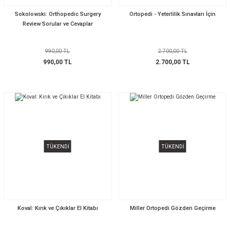
Sokolowski: Orthopedic Surgery
Ortopedi - Yeterlilik Sınavları İçin
Review Sorular ve Cevaplar
990,00 TL
2.700,00 TL
990,00 TL
2.700,00 TL
TÜKENDİ
TÜKENDİ
Koval: Kırık ve Çıkıklar El Kitabı
Miller Ortopedi Gözden Geçirme