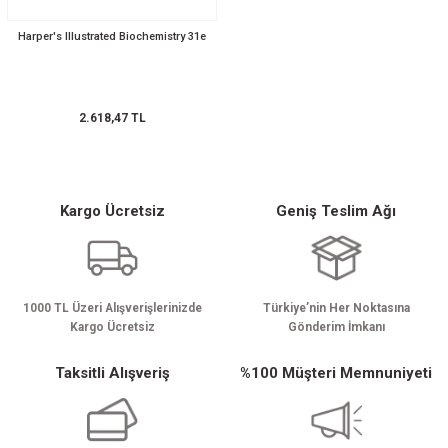
Rehabilitasyon
az Hastalıkları
avisi
ne
Harper's Illustrated Biochemistry 31e
oji
i
vmatoloji
edavisi
y
2.618,47 TL
arı
d Oncology
k
ryology And Cell Biology
Kargo Ücretsiz
Geniş Teslim Ağı
ease - Microbiology And Immunology
1000 TL Üzeri Alışverişlerinizde
Türkiye’nin Her Noktasına
Kargo Ücretsiz
Gönderim İmkanı
ne
Taksitli Alışveriş
%100 Müşteri Memnuniyeti