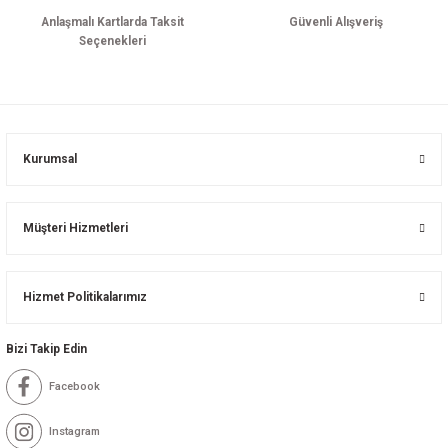
loji
Gynecology
Anlaşmalı Kartlarda Taksit
Güvenli Alışveriş
Seçenekleri
astalıkları
d Travmatology
Kurumsal
ji
Müşteri Hizmetleri
Hizmet Politikalarımız
Bizi Takip Edin
ne And Rehabilitation
Facebook
ease
Instagram