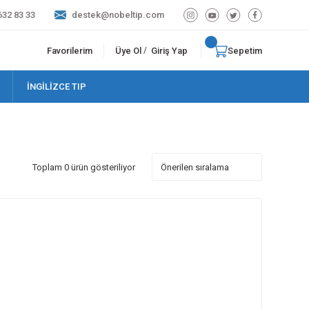
632 83 33
destek@nobeltip.com
Favorilerim
Üye Ol
Giriş Yap
Sepetim
/
İNGİLİZCE TIP
Toplam 0 ürün gösteriliyor