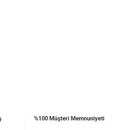
ş
%100 Müşteri Memnuniyeti