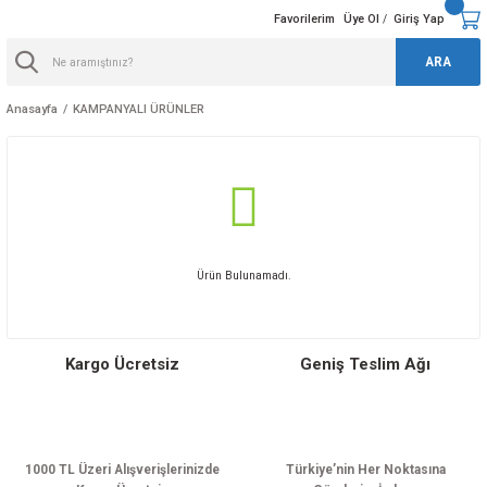
Favorilerim
Üye Ol
Giriş Yap
/
ARA
Anasayfa
KAMPANYALI ÜRÜNLER
Ürün Bulunamadı.
Kargo Ücretsiz
Geniş Teslim Ağı
1000 TL Üzeri Alışverişlerinizde
Türkiye’nin Her Noktasına